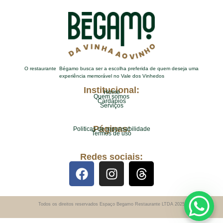
O restaurante Bégamo busca ser a escolha preferida de quem deseja uma
experiência memorável no Vale dos Vinhedos
Institucional:
Home
Quem somos
Cardápios
Serviços
Páginas:
Politicas de reponsabilidade
Termos de uso
Redes sociais:
Todos os direitos reservados Espaço Begamo Restaurante LTDA 2025